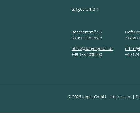
target GmbH
Roscherstraße 6
HefeHof
30161 Hannover
31785 
office@targetgmbh.de
office@
+49 173 4030900
+49 173
© 2026 target GmbH |
Impressum
|
Da