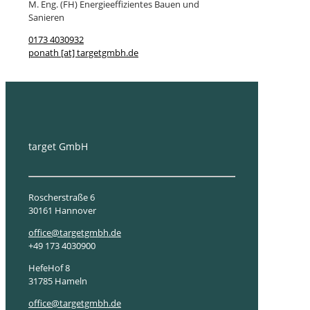
M. Eng. (FH) Energieeffizientes Bauen und
Sanieren
0173 4030932
ponath [at] targetgmbh.de
target GmbH
Roscherstraße 6
30161 Hannover
office@targetgmbh.de
+49 173 4030900
HefeHof 8
31785 Hameln
office@targetgmbh.de