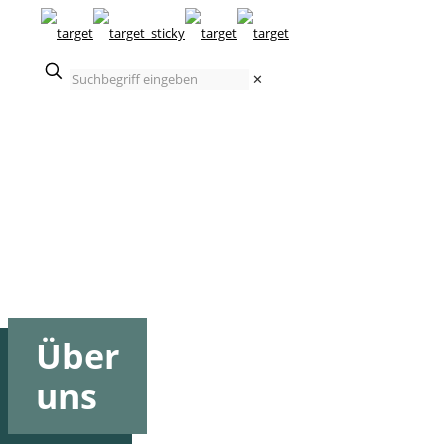
Suchbegriff
✕
eingeben
Über
uns