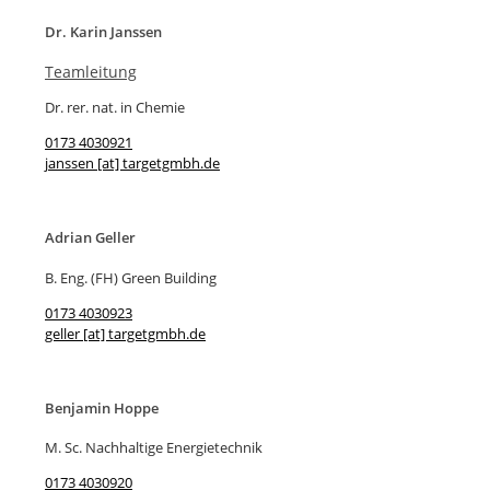
Dr. Karin Janssen
Teamleitung
Dr. rer. nat. in Chemie
0173 4030921
janssen [at] targetgmbh.de
Adrian Geller
B. Eng. (FH) Green Building
0173 4030923
geller [at] targetgmbh.de
Benjamin Hoppe
M. Sc. Nachhaltige Energietechnik
0173 4030920